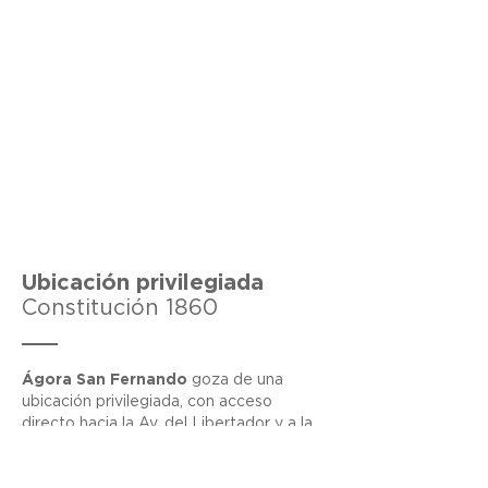
Ubicación privilegiada
Constitución 1860
Ágora San Fernando
goza de una
ubicación privilegiada, con acceso
directo hacia la Av. del Libertador y a la
Panamericana, y a muy pocas cuadras
del río y los clubes náuticos. Muy cerca